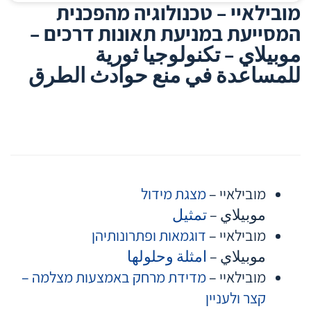
מובילאיי – טכנולוגיה מהפכנית
המסייעת במניעת תאונות דרכים –
موبيلاي – تكنولوجيا ثورية
للمساعدة في منع حوادث الطرق
מובילאיי –
מצגת מידול
موبيلاي –
تمثيل
מובילאיי –
דוגמאות ופתרונותיהן
موبيلاي –
امثلة وحلولها
מובילאיי –
מדידת מרחק באמצעות מצלמה –
קצר ולעניין