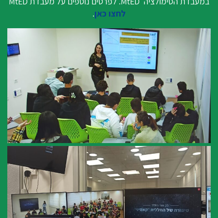
במעבדת הסימולציה MtED. לפרטים נוספים על מעבדת MtED
לחצו כאן
.