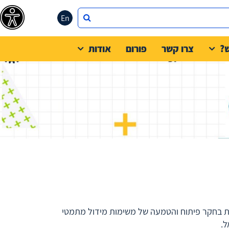
En
?
צרו קשר
פורום
אודות
Integrated Math & Techno הינה תוכנית במימון קרן טראמפ שהחלה את דרכה בשנת 2020, ועוסקת בחקר פיתוח והטמעה של משימות מידול מתמטי
ל.