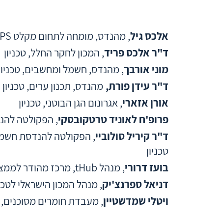
אלכס גיל
, מהנדס, מומחה לתחום מקלט GPS
ד"ר אלכס פריד
, המכון לחקר החלל, טכניון
מוני אורבך
, מהנדס, חשמל ומחשבים, טכניון
ד"ר עידן פורת,
מהנדס, תכנון ערים, טכניון
אורן אזארי
, אגרונום הגן הבוטני, טכניון
פרופ'ח לאוניד טרטקובסקי
, הפקולטה להנד
ד"ר קיריל סולוביי
טכניון
בועז דרורי
, מנהל tHub, מרכז מהודר לממציאים, הטכניון
דניאל ספרנצ'יק
, מנהל המכון הישראלי לטכנו
ויטלי שמדשטיין
, מעבדת חומרים מסוכנים, ה