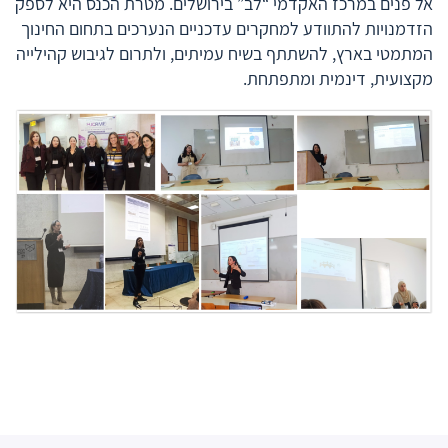
אל פנים במרכז האקדמי “לב” בירושלים. מטרת הכנס היא לספק
הזדמנויות להתוודע למחקרים עדכניים הנערכים בתחום החינוך
המתמטי בארץ, להשתתף בשיח עמיתים, ולתרום לגיבוש קהילייה
מקצועית, דינמית ומתפתחת.